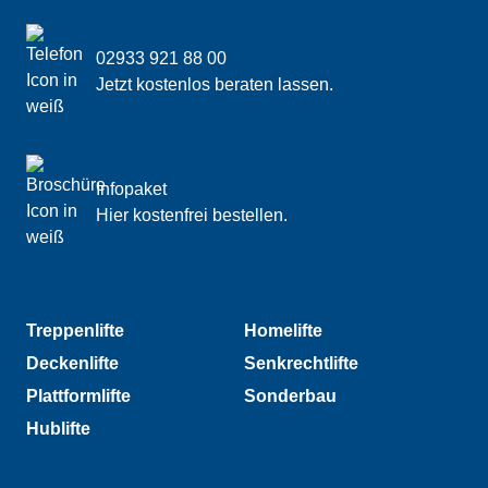
Link öffnet in einem neuen Tab.
Website-Footer
Kontakt & Kurzinformationen
02933 921 88 00
Jetzt kostenlos beraten lassen.
Infopaket
Hier kostenfrei bestellen.
Footer-Navigation 1
Footer-Navigation 2
Treppenlifte
Homelifte
Deckenlifte
Senkrechtlifte
Plattformlifte
Sonderbau
Hublifte