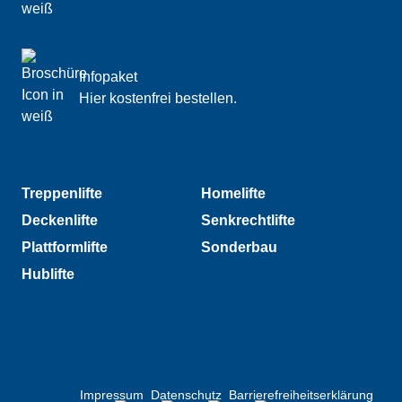
Infopaket
Hier kostenfrei bestellen.
Footer-Navigation 1
Footer-Navigation 2
Treppenlifte
Homelifte
Deckenlifte
Senkrechtlifte
Plattformlifte
Sonderbau
Hublifte
Partner- und Verbundlogos
Rec
Impressum
Datenschutz
Barrierefreiheitserklärung