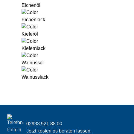
Eichenöl
Eichenlack
Kieferöl
Kiefernlack
Walnussöl
Walnusslack
Link öffnet in einem neuen Tab.
Website-Footer
Kontakt & Kurzinformationen
02933 921 88 00
Jetzt kostenlos beraten lassen.