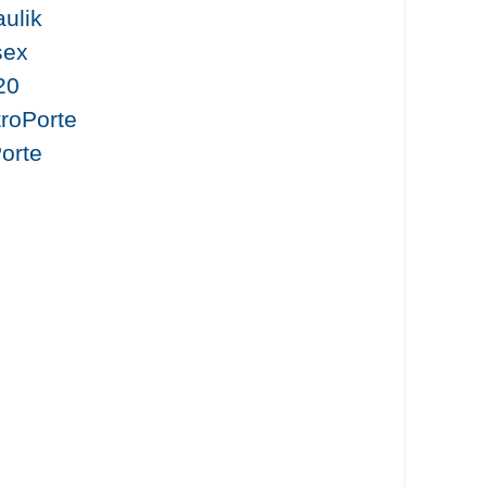
aulik
sex
20
troPorte
orte