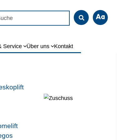
chen nach:
& Service
Über uns
Kontakt
eskoplift
melift
tegos