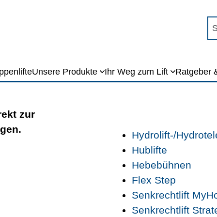
Su
Referenzübersicht
ppenlifte
Unsere Produkte
Ihr Weg zum Lift
Ratgeber 
rekt zur
ngen.
Hydrolift-/Hydrotel
Hublifte
Hebebühnen
Flex Step
Senkrechtlift MyHo
Senkrechtlift Stra