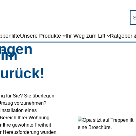
Su
mehr
ppenlifte
Unsere Produkte
Ihr Weg zum Lift
Ratgeber 
ungen
 im
urück!
g für Sie? Sie überlegen,
n Umzug vorzunehmen?
Installation eines
 Bereich Ihrer Wohnung
r Ihre gewohnte Freiheit
er Herausforderung wurden.